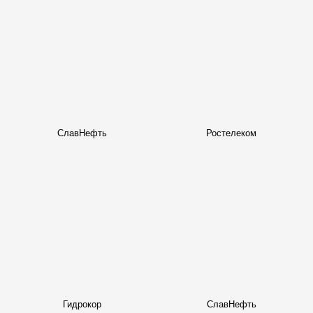
СлавНефть
Ростелеком
Гидрокор
СлавНефть